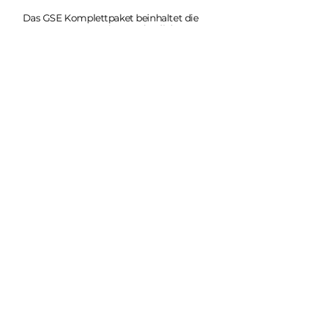
Das GSE Komplettpaket beinhaltet die
Unterstützung eines verlässlichen
regionalen Partners, der Sie von
Anfang an bei Ihrer individuellen
Energiewende begleitet. Starten Sie
jetzt und beginnen Sie mit dem
Sparen!
Mehr Erfahren
Links
Ratgeber
Pachtmodell
Solaranlagenreinigung
Einzugsgebiet