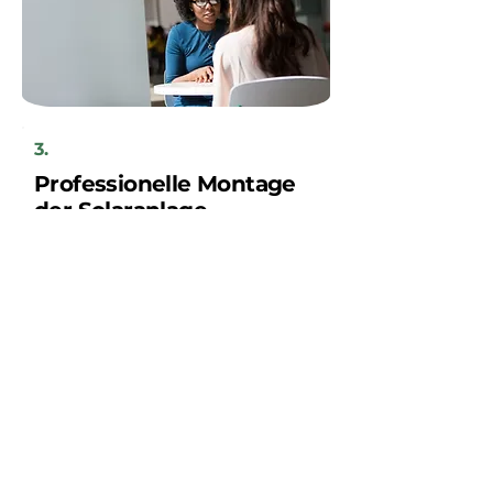
3.
Professionelle Montage
der Solaranlage
Ihre neue Solaranlage wird innerhalb
weniger Tage von unserem regionalen
Handwerkerteam installiert, nach
vorheriger Absprache mit Ihnen als
Kunden.
Sparen Sie jetzt!