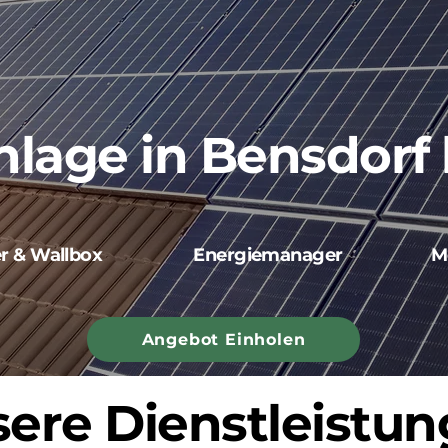
nlage in Bensdorf
er & Wallbox
Energiemanager
M
Angebot Einholen
ere Dienstleistu