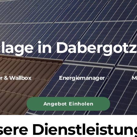
lage in Dabergot
er & Wallbox
Energiemanager
M
Angebot Einholen
ere Dienstleistu