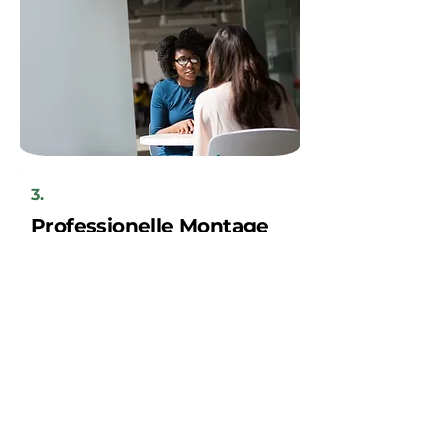
3.
Professionelle Montage
der Solaranlage
Ihre neue Solaranlage wird innerhalb
weniger Tage von unserem regionalen
Handwerkerteam installiert, nach
vorheriger Absprache mit Ihnen als
Kunden.
Sparen Sie jetzt!