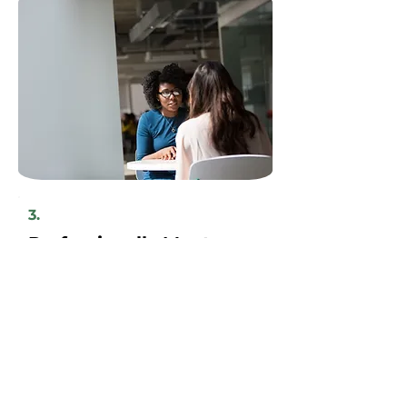
3.
Professionelle Montage
der Solaranlage
Ihre neue Solaranlage wird innerhalb
weniger Tage von unserem regionalen
Handwerkerteam installiert, nach
vorheriger Absprache mit Ihnen als
Kunden.
Sparen Sie jetzt!