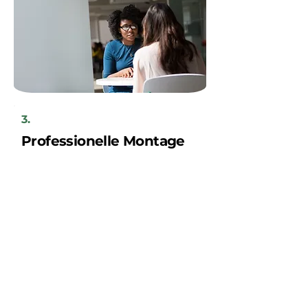
3.
Professionelle Montage
der Solaranlage
Ihre neue Solaranlage wird innerhalb
weniger Tage von unserem regionalen
Handwerkerteam installiert, nach
vorheriger Absprache mit Ihnen als
Kunden.
Sparen Sie jetzt!