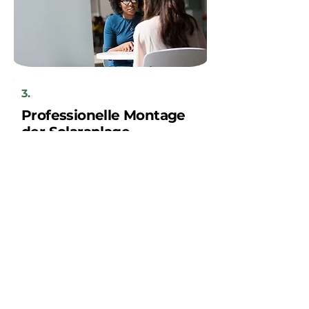
3.
Professionelle Montage
der Solaranlage
Ihre neue Solaranlage wird innerhalb
weniger Tage von unserem regionalen
Handwerkerteam installiert, nach
vorheriger Absprache mit Ihnen als
Kunden.
Sparen Sie jetzt!