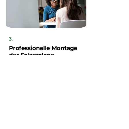
3.
Professionelle Montage
der Solaranlage
Ihre neue Solaranlage wird innerhalb
weniger Tage von unserem regionalen
Handwerkerteam installiert, nach
vorheriger Absprache mit Ihnen als
Kunden.
Sparen Sie jetzt!