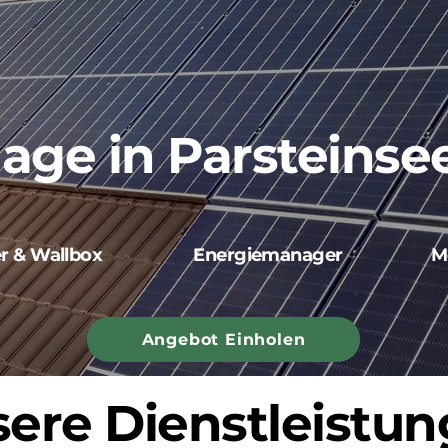
lage in Parsteinse
er & Wallbox
Energiemanager
M
Angebot Einholen
ere Dienstleistu