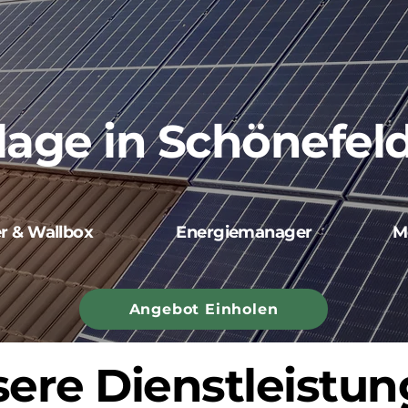
lage in Schönefel
er & Wallbox
Energiemanager
M
Angebot Einholen
ere Dienstleistu