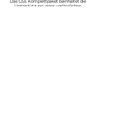
Das GSE Komplettpaket beinhaltet die
Unterstützung eines verlässlichen
regionalen Partners, der Sie von
Anfang an bei Ihrer individuellen
Energiewende begleitet. Starten Sie
jetzt und beginnen Sie mit dem
Sparen!
Mehr Erfahren
Links
Ratgeber
Pachtmodell
Solaranlagenreinigung
Einzugsgebiet
Informationen