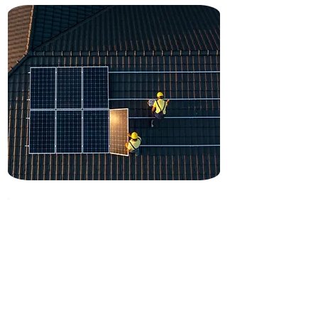
GSE Green Solar Energy GmbH
Ihr Solarpatner aus der Region
Das GSE Komplettpaket beinhaltet die
Unterstützung eines verlässlichen
regionalen Partners, der Sie von
Anfang an bei Ihrer individuellen
Energiewende begleitet. Starten Sie