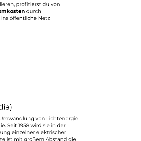
eren, profitierst du von
romkosten
durch
ins öffentliche Netz
 sie oft miteinander
mein auf die Nutzung der
ssen, die Sonnenlicht oder
e Art der Solarenergienutzung.
dia)
kte Umwandlung von
Lichtenergie
,
ie
. Seit 1958 wird sie in der
ung einzelner elektrischer
ute ist mit großem Abstand die