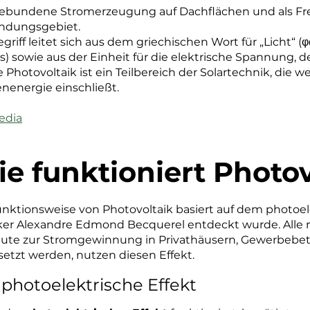
gebundene
Stromerzeugung
auf
Dachflächen
und als
Fr
dungsgebiet.
griff leitet sich aus dem
griechischen
Wort für „Licht“ (φ
s) sowie aus der
Einheit
für die
elektrische Spannung
, 
e Photovoltaik ist ein Teilbereich der
Solartechnik
, die 
nenergie einschließt.
edia
e funktioniert Photo
unktionsweise von Photovoltaik basiert auf dem photoel
ker Alexandre Edmond Becquerel entdeckt wurde. Alle
eute zur Stromgewinnung in Privathäusern, Gewerbebet
setzt werden, nutzen diesen Effekt.
 photoelektrische Effekt