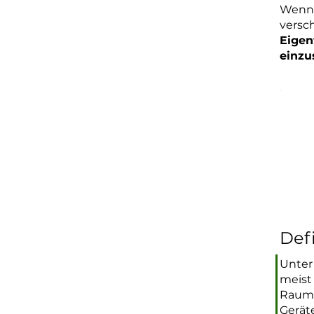
Wenn d
versc
Eige
einzu
Is
Nei
ver
Son
Son
Defi
Unter
meist
Raumf
Gerät