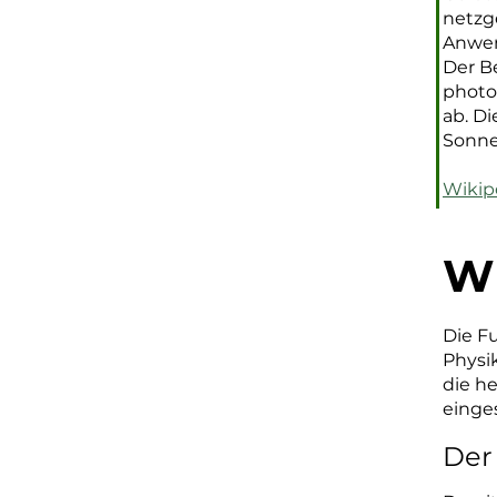
netz
Anwen
Der Be
photo
ab. Di
Sonne
Wikip
Wi
Die F
Physi
die h
einge
Der