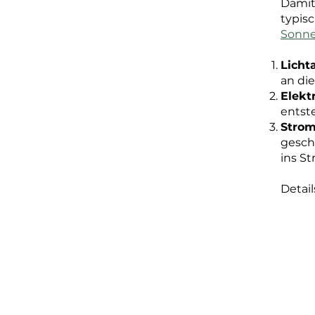
Damit
typisc
Sonne
Licht
an die
Elekt
entst
Strom
gesch
ins S
Detai