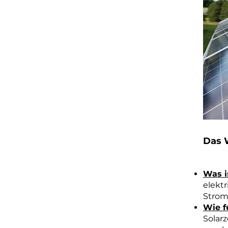
Das W
Was i
elekt
Strom
Wie f
Solar