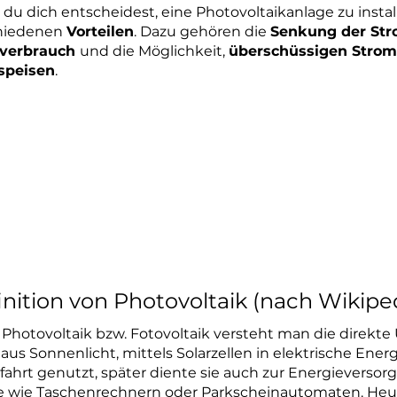
u dich entscheidest, eine Photovoltaikanlage zu installi
hiedenen
Vorteilen
. Dazu gehören die
Senkung der St
nverbrauch
und die Möglichkeit,
überschüssigen Strom
speisen
.
t Solar das Gleiche wie Photovoltaik?
n, Solar und Photovoltaik sind nicht das gleiche, obwohl
wechselt werden. Der Begriff „Solar“ bezieht sich allge
nenenergie. Dies kann verschiedene Technologien umfa
nenwärme nutzen. Photovoltaik ist also eine spezifisch
nition von Photovoltaik (nach Wikipe
 Photovoltaik bzw. Fotovoltaik versteht man die dire
 aus Sonnenlicht, mittels
Solarzellen
in
elektrische Energ
ahrt genutzt, später diente sie auch zur Energieversorg
e wie
Taschenrechnern
oder
Parkscheinautomaten
. He