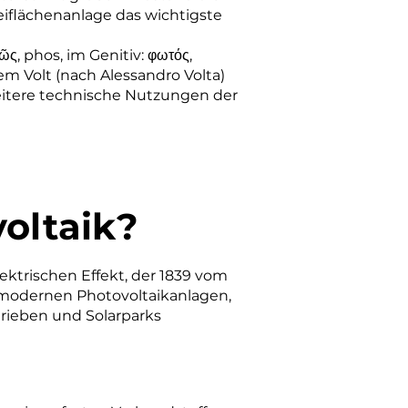
eiflächenanlage
das wichtigste
ῶς, phos, im Genitiv: φωτός,
dem
Volt
(nach
Alessandro Volta
)
weitere technische Nutzungen der
voltaik?
ektrischen Effekt, der 1839 vom
 modernen Photovoltaikanlagen,
rieben und Solarparks