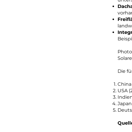
Dacha
vorha
Freif
landwi
Integ
Beispi
Photo
Solar
Die fü
China
USA (
Indie
Japan
Deuts
Quell