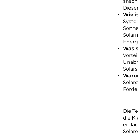
ansch
Diese
Wie i
Syste
Sonne
Solar
Ener
Was s
Vorte
Unabh
Solar
Warum
Solars
Förde
Die Te
die Kr
einfac
Solar