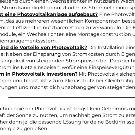
ließend durch einen Wechselrichter in nutzbaren Wec
r Strom kann direkt genutzt oder ins Stromnetz eingesp
st eine Photovoltaikanlage aufgebaut?
Eine Photovolt
m, das aus mehreren wesentlichen Komponenten beste
nlicht effizient in nutzbaren Strom zu verwandeln. Die
module, ein Wechselrichter, eine Montagekonstruktion 
giemanagementsystem.
ind die Vorteile von Photovoltaik?
Die Installation ein
ile: Neben der Einsparung von Stromkosten durch Eigenv
ängigkeit von steigenden Strompreisen bei. Darüber hin
strom ins Netz einspeisen, wofür eine Einspeisevergütun
 in Photovoltaik investieren?
Mit Photovoltaik sichers
trom und trägst aktiv zum Klimaschutz bei. Gleichzeitig 
rungen und machst dich unabhängiger von steigenden 
chnologie der Photovoltaik ist längst kein Geheimnis meh
aft der Sonne zu nutzen, um nachhaltigen Strom zu erzeu
her denn je, die passende Lösung für deine Bedürfnisse 
energie zu genießen.