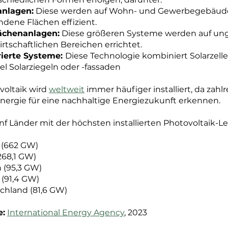
nlagen:
Diese werden auf Wohn- und Gewerbegebäuden
ndene Flächen effizient.
lächenanlagen:
Diese größeren Systeme werden auf un
rtschaftlichen Bereichen errichtet.
rierte Systeme:
Diese Technologie kombiniert Solarzell
el Solarziegeln oder -fassaden
voltaik wird
weltweit
immer häufiger installiert, da zahl
energie für eine nachhaltige Energiezukunft erkennen.
nf Länder mit der höchsten installierten Photovoltaik-Le
 (662 GW)
268,1 GW)
n (95,3 GW)
 (91,4 GW)
chland (81,6 GW)
e:
International Energy Agency
, 2023