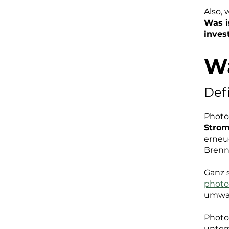
Also,
Was i
inves
Wa
Def
Photo
Stro
erneue
Brenn
Ganz 
photo
umwa
Photov
unter