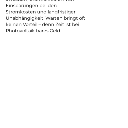
Einsparungen bei den
Stromkosten und langfristiger
Unabhängigkeit. Warten bringt oft
keinen Vorteil – denn Zeit ist bei
Photovoltaik bares Geld.
DISCLAIMER
Die Inhalte auf dieser Website
wurden mit größter Sorgfalt erstellt
und geprüft. Eine Gewähr für
Richtigkeit, Vollständigkeit und
Aktualität übernehmen wir nicht.
Alle Informationen dienen
ausschließlich allgemeinen
Informationszwecken und ersetzen
keine individuelle Beratung durch
Steuerberater, Rechtsanwälte oder
Photovoltaik-Experten.
Wir haften nicht für Schäden, die
durch Nutzung oder Nichtnutzung
der Inhalte entstehen – außer bei
vorsätzlichem oder grob