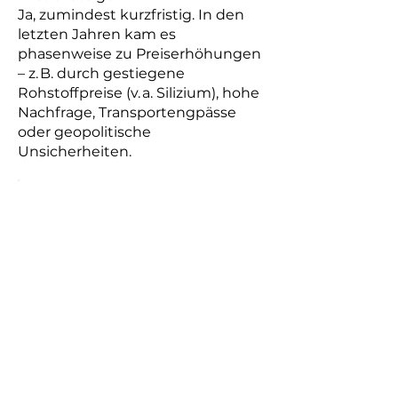
Ja, zumindest kurzfristig. In den
letzten Jahren kam es
phasenweise zu Preiserhöhungen
– z. B. durch gestiegene
Rohstoffpreise (v. a. Silizium), hohe
Nachfrage, Transportengpässe
oder geopolitische
Unsicherheiten.
Was treibt die Kosten kurzfristig
nach oben?
Lieferkettenprobleme
Währungsschwankungen
(Importpreise)
Nachfrageüberhang bei Modulen,
Speichern oder Handwerk
Materialverknappung in globalen
Märkten
Wie wirkt sich die Förderpolitik aus?
Staatliche Förderprogramme oder