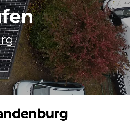
ufen
urg
randenburg