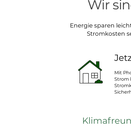
Wir sin
Energie sparen leich
Stromkosten se
Jet
Mit Pho
Strom k
Stromk
Sicherh
Klimafreu