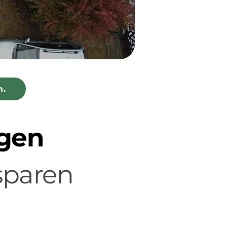
n.
ngen
sparen