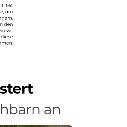
t. Mit
ne, um
ngern.
on den
wo wir
 diese
hmen.
stert
chbarn an