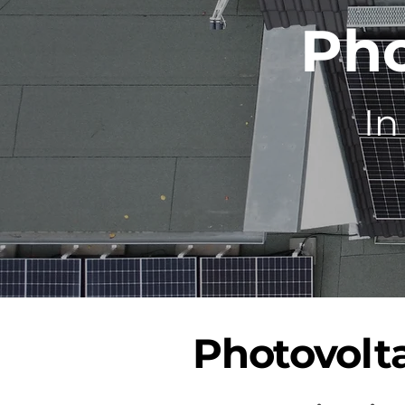
Pho
In
Photovolt