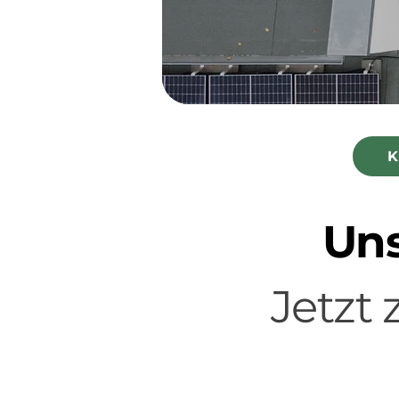
K
Uns
Jetzt