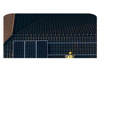
GSE Green Solar Energy GmbH
Ihr Solarpatner aus der Region
Das GSE Komplettpaket beinhaltet die
Unterstützung eines verlässlichen
regionalen Partners, der Sie von